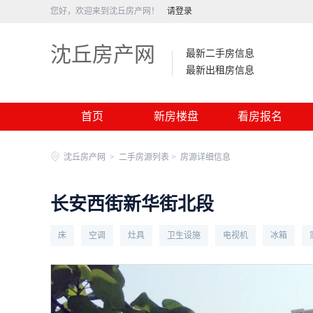
您好，欢迎来到沈丘房产网！
请登录
沈丘房产网
最新二手房信息
最新出租房信息
首页
新房楼盘
看房报名
沈丘房产网
>
二手房源列表 >
房源详细信息
长安西街新华街北段
床
空调
灶具
卫生设施
电视机
冰箱