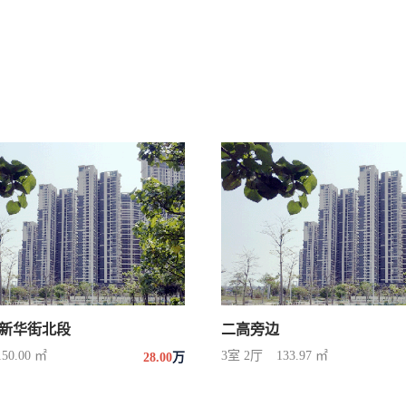
新华街北段
二高旁边
150.00 ㎡
3室 2厅
133.97 ㎡
28.00
万