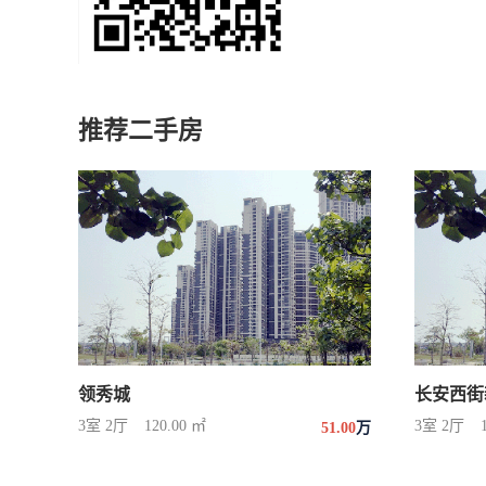
推荐二手房
领秀城
长安西街
3室 2厅
120.00 ㎡
3室 2厅
51.00
万