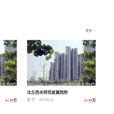
更多
沈丘西关师范家属院附
室 厅
370.00 ㎡
42.00
万
42.00
万