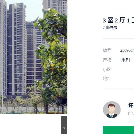
3 室 2 厅 1
7 楼/共层
编号
230951
产权
未知
小区
地址
许
(个
>