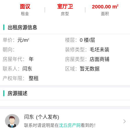
面议
室
厅
卫
2000.00 m
2
租金
房型
面积
出租房源信息
单价：
元/m
楼层：
0 楼/层
2
朝向：
装修类型：
毛坯未装
房屋年代：
年
房屋类型：
店面商铺
联系人：
闫东
区域：
暂无数据
产权年限：
整租
房源描述
闫东
(个人发布)
联系时请说明是在
沈丘房产网
看到的！