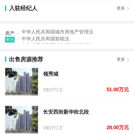
【程震】发布了【领秀城】的二手房信息
入驻经纪人
更多
【许先生】发布了【长安西街新华街北段】的二手房
信息
【赵赟】发布了【二高旁边】的二手房信息
【龚女士】发布了【沈丘西关师范家属院附】的二手
中华人民共和国城市房地产管理法
房产
房信息
中华人民共和国契税法
资讯
【龚女士】发布了【沈丘西关师范家属院附】的二手
中华人民共和国城市维护建设税法
房信息
中华人民共和国国家赔偿法
【谢文林】发布了【院】的租房信息
出售房源推荐
中华人民共和国城乡规划法
更多
【孙女士】发布了【新一高对面】的租房信息
中华人民共和国土地管理法
【孙女士】发布了【新一高】的租房信息
中华人民共和国继承法
领秀城
中华人民共和国税收征收管理法
51.00万元
3室2厅2卫
长安西街新华街北段
28.00万元
3室2厅1卫